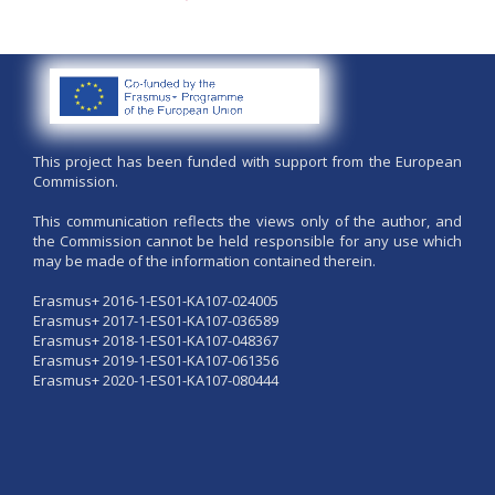
Resolución - Segunda Convocatoria - Movilidad Entrante
Estudiantes - KA107 Curso 2022-23 - (desde Instituciones socias
a la UVa)
Resolución - Movilidad Saliente Erasmus+ KA107 (prácticas
Máster ELE 2022-2023)
This project has been funded with support from the European
Commission.
Convocatoria - Convocatoria - Movilidad Entrante STAFF - KA107
Curso 2022-23 - (desde Instituciones socias a la UVa)
This communication reflects the views only of the author, and
the Commission cannot be held responsible for any use which
Convocatoria - Movilidad Saliente Erasmus+ KA107 (prácticas
may be made of the information contained therein.
Máster ELE 2022-2023)
Erasmus+ 2016-1-ES01-KA107-024005
Convocatoria - Segunda Convocatoria - Movilidad Entrante
Erasmus+ 2017-1-ES01-KA107-036589
Estudiantes - KA107 Curso 2022-23 - (desde Instituciones socias
Erasmus+ 2018-1-ES01-KA107-048367
a la UVa)
Erasmus+ 2019-1-ES01-KA107-061356
Erasmus+ 2020-1-ES01-KA107-080444
Resolución - Primera Convocatoria - Movilidad Entrante
Estudiantes - KA107 Curso 2022-23 - (desde Instituciones socias
a la UVa)
Convocatoria - Convocatoria 7th Staff Week (movilidad