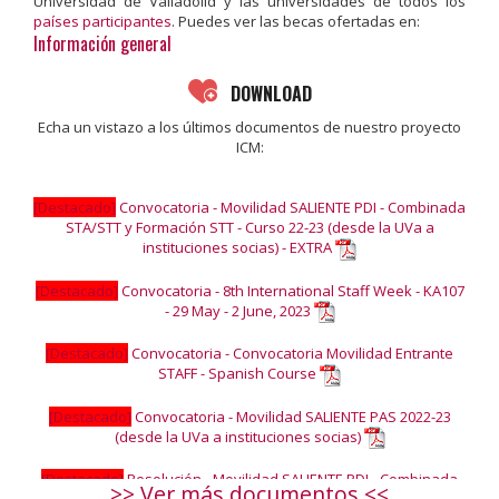
Universidad de Valladolid y las universidades de todos los
países participantes
. Puedes ver las becas ofertadas en:
Información general
DOWNLOAD
Echa un vistazo a los últimos documentos de nuestro proyecto
ICM:
[Destacado]
Convocatoria - Movilidad SALIENTE PDI - Combinada
STA/STT y Formación STT - Curso 22-23 (desde la UVa a
instituciones socias) - EXTRA
[Destacado]
Convocatoria - 8th International Staff Week - KA107
- 29 May - 2 June, 2023
[Destacado]
Convocatoria - Convocatoria Movilidad Entrante
STAFF - Spanish Course
[Destacado]
Convocatoria - Movilidad SALIENTE PAS 2022-23
(desde la UVa a instituciones socias)
[Destacado]
Resolución - Movilidad SALIENTE PDI - Combinada
>> Ver más documentos <<